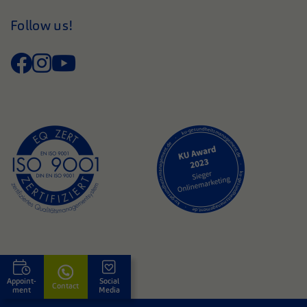
Follow us!
Appoint­
Social
Contact
ment
Media