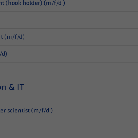
ant (hook holder) (m/f/d
)
rt (m/f/d)
/d)
n & IT
er scientist (m/f/d
)