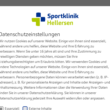
cal competences
Patients & Visitors
Clinic
Datenschutzeinstellungen
ir nutzen Cookies auf unserer Website. Einige von ihnen sind essenziell,
während andere uns helfen, diese Website und Ihre Erfahrung zu
verbessern. Wenn Sie unter 16 Jahre alt sind und Ihre Zustimmung zu
freiwilligen Diensten geben möchten, müssen Sie Ihre
Erziehungsberechtigten um Erlaubnis bitten. Wir verwenden Cookies und
andere Technologien auf unserer Website. Einige von ihnen sind essenziell,
während andere uns helfen, diese Website und Ihre Erfahrung zu
verbessern. Personenbezogene Daten können verarbeitet werden (z. B. IP-
dressen), z. B. für personalisierte Anzeigen und Inhalte oder Anzeigen- un
 the professional qualifications for the wide range of 
Inhaltsmessung. Weitere Informationen über die Verwendung Ihrer Daten
nursing staff and medical technicians, we are also recru
inden Sie in unserer
Datenschutzerklärung
. Sie können in unserer
Datenschutzerklärung
jederzeit Ihre Auswahl widerrufen oder anpassen.
Essenziell
Externe Inhalte