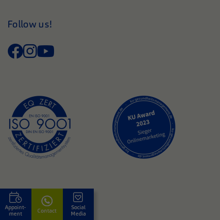
Follow us!
Appoint­
Social
Contact
ment
Media