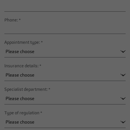
Phone:
*
Appointment type:
*
Insurance details:
*
Specialist department:
*
Type of regulation
*