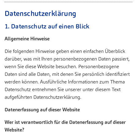
Informationen helfen uns zu verstehen, wie unsere
Dieses Cookie ist ein Standard-Session-
Besucher unsere Website nutzen.
Speichert die ID des Besuchers zur
Datenschutzerklärung
Zweck
Cookie von TYPO3. Es speichert im Falle
Authentifizierung des Widgets
Name
Cookie-Informationen anzeigen
eines Benutzer-Logins die Session-ID. So
_pk_*.*
1. Datenschutz auf einen Blick
Zweck
kann der eingeloggte Benutzer
Anbieter
Sportklinik Hellersen
wiedererkannt werden und es wird ihm
Externe Inhalte
Allgemeine Hinweise
Zugang zu geschützten Bereichen
Wir verwenden auf unserer Website externe Inhalte, um
Laufzeit
13 Monate
gewährt.
Die folgenden Hinweise geben einen einfachen Überblick
Ihnen zusätzliche Informationen anzubieten.
darüber, was mit Ihren personenbezogenen Daten passiert,
Cookie von Matomo für Website-
wenn Sie diese Website besuchen. Personenbezogene
Analysen. Erzeugt statistische Daten
Zweck
Daten sind alle Daten, mit denen Sie persönlich identifiziert
darüber, wie der Besucher die Website
nutzt.
werden können. Ausführliche Informationen zum Thema
Datenschutz entnehmen Sie unserer unter diesem Text
aufgeführten Datenschutzerklärung.
Datenerfassung auf dieser Website
Wer ist verantwortlich für die Datenerfassung auf dieser
Website?