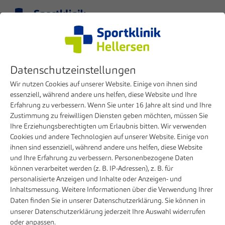
Menu
EN
Clinic
Press
Tag
Datenschutzeinstellungen
MVZ Hellersen
Wir nutzen Cookies auf unserer Website. Einige von ihnen sind
essenziell, während andere uns helfen, diese Website und Ihre
Erfahrung zu verbessern. Wenn Sie unter 16 Jahre alt sind und Ihre
Zustimmung zu freiwilligen Diensten geben möchten, müssen Sie
Ihre Erziehungsberechtigten um Erlaubnis bitten. Wir verwenden
JANUARY 12, 2026
Cookies und andere Technologien auf unserer Website. Einige von
Outpatient orthopaedics in Siegen secured for
ihnen sind essenziell, während andere uns helfen, diese Website
the long term
und Ihre Erfahrung zu verbessern. Personenbezogene Daten
können verarbeitet werden (z. B. IP-Adressen), z. B. für
The Medical Care Center (MVZ) of the Sportklinik Hellersen
personalisierte Anzeigen und Inhalte oder Anzeigen- und
is integrating an orthopaedic practice in Siegen, which was
Inhaltsmessung. Weitere Informationen über die Verwendung Ihrer
Daten finden Sie in unserer
Datenschutzerklärung
. Sie können in
previously run by Dr. Michael Brock and Thomas Trögele.
unserer
Datenschutzerklärung
jederzeit Ihre Auswahl widerrufen
With this step, the two orthopaedists are setting the course
oder anpassen.