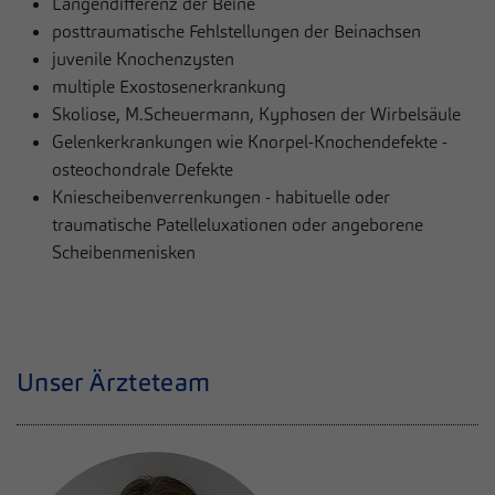
zusätzliche Informationen anzubieten.
Längendifferenz der Beine
posttraumatische Fehlstellungen der Beinachsen
Cookie von Matomo für Website-Analysen.
Zweck
Erzeugt statistische Daten darüber, wie der
juvenile Knochenzysten
Besucher die Website nutzt.
multiple Exostosenerkrankung
Skoliose, M.Scheuermann, Kyphosen der Wirbelsäule
Gelenkerkrankungen wie Knorpel-Knochendefekte -
osteochondrale Defekte
Kniescheibenverrenkungen - habituelle oder
traumatische Patelleluxationen oder angeborene
Scheibenmenisken
Unser Ärzteteam