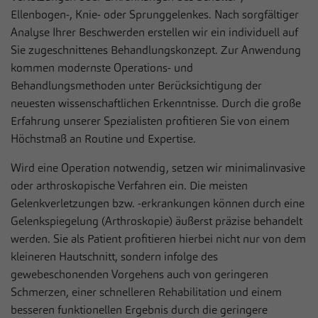
Anbieter
Sportklinik Hellersen
Live-Chat
Ellenbogen-, Knie- oder Sprunggelenkes. Nach sorgfältiger
Auf unserer Webseite nutzen wir den Zendesk-Chat, eine Live-
Analyse Ihrer Beschwerden erstellen wir ein individuell auf
Laufzeit
1 Jahr
Chat-Software des US-Unternehmens Zendesk Inc. In dieser
Sie zugeschnittenes Behandlungskonzept. Zur Anwendung
werden die Nachrichten und die Daten, die über den Live-Chat
Dieses Cookie wird verwendet, um Ihre
kommen modernste Operations- und
eingehen, bearbeitet und dokumentiert. Der Zendesk-Chat dient
Zweck
Cookie-Einstellungen für diese Website zu
Behandlungsmethoden unter Berücksichtigung der
dem Zweck einer direkten Kommunikation in Echtzeit
speichern.
(sogenannter Live-Chat) mit Besuchern der eigenen Webseite.
neuesten wissenschaftlichen Erkenntnisse. Durch die große
Erfahrung unserer Spezialisten profitieren Sie von einem
Name
Cookie-Informationen anzeigen
__zlcmid
Höchstmaß an Routine und Expertise.
Name
fe_typo_user / PHPSESSID
Anbieter
Zendesk
Wird eine Operation notwendig, setzen wir minimalinvasive
Statistiken
Anbieter
Sportklinik Hellersen
oder arthroskopische Verfahren ein. Die meisten
Statistik Cookies erfassen Informationen anonym. Diese
Laufzeit
1 Jahr
Laufzeit
Session
Gelenkverletzungen bzw. -erkrankungen können durch eine
Informationen helfen uns zu verstehen, wie unsere Besucher
unsere Website nutzen.
Gelenkspiegelung (Arthroskopie) äußerst präzise behandelt
Speichert die ID des Besuchers zur
Zweck
Dieses Cookie ist ein Standard-Session-
werden. Sie als Patient profitieren hierbei nicht nur von dem
Authentifizierung des Widgets
Cookie von TYPO3. Es speichert im Falle
Name
Cookie-Informationen anzeigen
_pk_*.*
kleineren Hautschnitt, sondern infolge des
eines Benutzer-Logins die Session-ID. So
Zweck
gewebeschonenden Vorgehens auch von geringeren
Anbieter
kann der eingeloggte Benutzer
Sportklinik Hellersen
Externe Inhalte
Schmerzen, einer schnelleren Rehabilitation und einem
wiedererkannt werden und es wird ihm
Wir verwenden auf unserer Website externe Inhalte, um Ihnen
Laufzeit
13 Monate
besseren funktionellen Ergebnis durch die geringere
Zugang zu geschützten Bereichen gewährt.