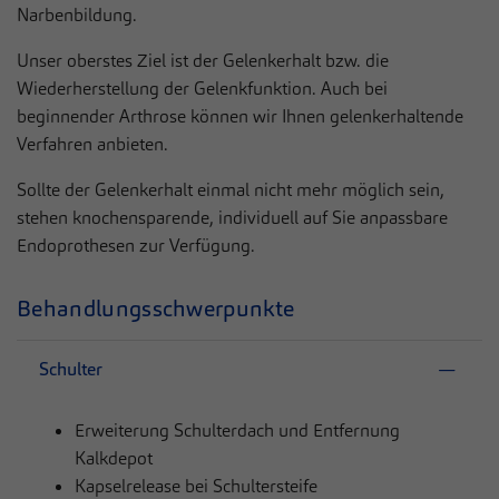
zusätzliche Informationen anzubieten.
Narbenbildung.
Cookie von Matomo für Website-Analysen.
Zweck
Erzeugt statistische Daten darüber, wie der
Unser oberstes Ziel ist der Gelenkerhalt bzw. die
Besucher die Website nutzt.
Wiederherstellung der Gelenkfunktion. Auch bei
beginnender Arthrose können wir Ihnen gelenkerhaltende
Verfahren anbieten.
Sollte der Gelenkerhalt einmal nicht mehr möglich sein,
stehen knochensparende, individuell auf Sie anpassbare
Endoprothesen zur Verfügung.
Behandlungsschwerpunkte
Schulter
Erweiterung Schulterdach und Entfernung
Kalkdepot
Kapselrelease bei Schultersteife