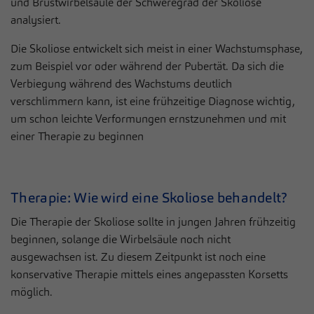
zusätzliche Informationen anzubieten.
und Brustwirbelsäule der Schweregrad der Skoliose
analysiert.
Cookie von Matomo für Website-Analysen.
Zweck
Erzeugt statistische Daten darüber, wie der
Die Skoliose entwickelt sich meist in einer Wachstumsphase,
Besucher die Website nutzt.
zum Beispiel vor oder während der Pubertät. Da sich die
Verbiegung während des Wachstums deutlich
verschlimmern kann, ist eine frühzeitige Diagnose wichtig,
um schon leichte Verformungen ernstzunehmen und mit
einer Therapie zu beginnen
Therapie: Wie wird eine Skoliose behandelt?
Die Therapie der Skoliose sollte in jungen Jahren frühzeitig
beginnen, solange die Wirbelsäule noch nicht
ausgewachsen ist. Zu diesem Zeitpunkt ist noch eine
konservative Therapie mittels eines angepassten Korsetts
möglich.