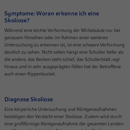
Anbieter
Sportklinik Hellersen
Live-Chat
Auf unserer Webseite nutzen wir den Zendesk-Chat, eine Live-
Symptome: Woran erkenne ich eine
Laufzeit
1 Jahr
Chat-Software des US-Unternehmens Zendesk Inc. In dieser
Skoliose?
werden die Nachrichten und die Daten, die über den Live-Chat
Dieses Cookie wird verwendet, um Ihre
eingehen, bearbeitet und dokumentiert. Der Zendesk-Chat dient
Während eine leichte Verformung der Wirbelsäule nur bei
Zweck
Cookie-Einstellungen für diese Website zu
dem Zweck einer direkten Kommunikation in Echtzeit
genauem Hinsehen oder im Rahmen einer weiteren
speichern.
(sogenannter Live-Chat) mit Besuchern der eigenen Webseite.
Untersuchung zu erkennen ist, ist eine schwere Verformung
deutlich zu sehen. Nicht selten hängt eine Schulter tiefer als
Name
Cookie-Informationen anzeigen
__zlcmid
Name
fe_typo_user / PHPSESSID
die andere, das Becken steht schief, das Schulterblatt ragt
hinaus und in sehr ausgeprägten Fällen hat der Betroffene
Anbieter
Zendesk
Statistiken
Anbieter
Sportklinik Hellersen
auch einen Rippenbuckel.
Statistik Cookies erfassen Informationen anonym. Diese
Laufzeit
1 Jahr
Laufzeit
Session
Informationen helfen uns zu verstehen, wie unsere Besucher
unsere Website nutzen.
Speichert die ID des Besuchers zur
Zweck
Dieses Cookie ist ein Standard-Session-
Authentifizierung des Widgets
Diagnose Skoliose
Cookie von TYPO3. Es speichert im Falle
Name
Cookie-Informationen anzeigen
_pk_*.*
eines Benutzer-Logins die Session-ID. So
Eine körperliche Untersuchung und Röntgenaufnahmen
Zweck
Anbieter
kann der eingeloggte Benutzer
Sportklinik Hellersen
bestätigen den Verdacht einer Skoliose. Zudem wird durch
Externe Inhalte
wiedererkannt werden und es wird ihm
eine großförmige Röntgenaufnahme der gesamten Lenden-
Wir verwenden auf unserer Website externe Inhalte, um Ihnen
Laufzeit
13 Monate
Zugang zu geschützten Bereichen gewährt.