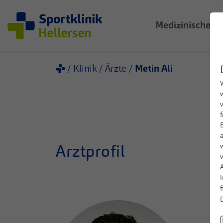
Medizinische 
Klinik
Ärzte
Metin Ali
W
Arztprofil
A
f