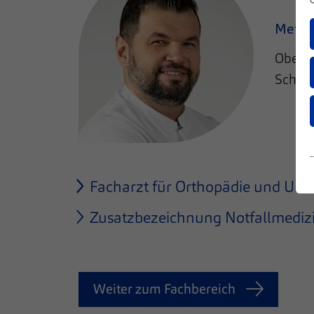
Metin 
Oberar
Schult
Facharzt für Orthopädie und Unfa
Zusatzbezeichnung Notfallmediz
Weiter zum Fachbereich