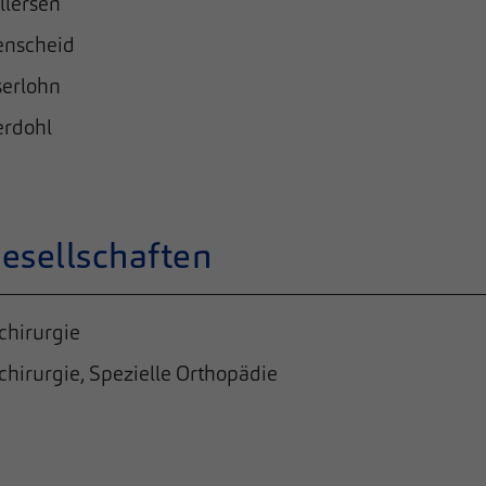
llersen
enscheid
serlohn
erdohl
gesellschaften
chirurgie
chirurgie, Spezielle Orthopädie