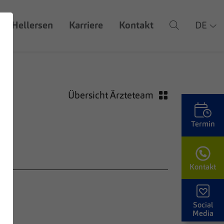
Z Hellersen
Karriere
Kontakt
DE
Übersicht Ärzteteam
Termin
Kontakt
d
Social
Media