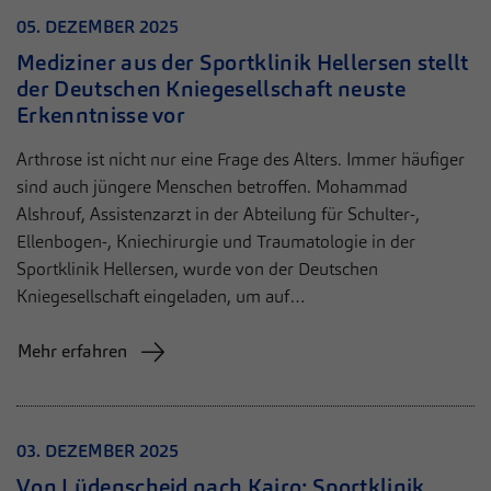
zusätzliche Informationen anzubieten.
05. DEZEMBER 2025
Cookie von Matomo für Website-Analysen.
Zweck
Erzeugt statistische Daten darüber, wie der
Mediziner aus der Sportklinik Hellersen stellt
Besucher die Website nutzt.
der Deutschen Kniegesellschaft neuste
Erkenntnisse vor
Arthrose ist nicht nur eine Frage des Alters. Immer häufiger
sind auch jüngere Menschen betroffen. Mohammad
Alshrouf, Assistenzarzt in der Abteilung für Schulter-,
Ellenbogen-, Kniechirurgie und Traumatologie in der
Sportklinik Hellersen, wurde von der Deutschen
Kniegesellschaft eingeladen, um auf…
Mehr erfahren
03. DEZEMBER 2025
Von Lüdenscheid nach Kairo: Sportklinik