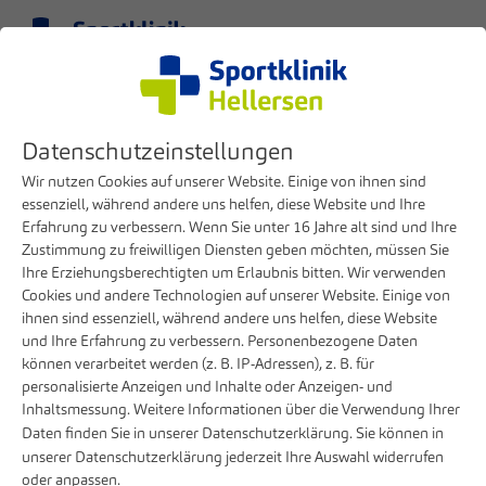
Menü
DE
Klinik
Presse
Tag
Datenschutzeinstellungen
TOP Mediziner
Wir nutzen Cookies auf unserer Website. Einige von ihnen sind
essenziell, während andere uns helfen, diese Website und Ihre
Erfahrung zu verbessern. Wenn Sie unter 16 Jahre alt sind und Ihre
Zustimmung zu freiwilligen Diensten geben möchten, müssen Sie
Ihre Erziehungsberechtigten um Erlaubnis bitten. Wir verwenden
16. JULI 2026
Cookies und andere Technologien auf unserer Website. Einige von
80 Jahre Spezialisierung: Sportklinik
ihnen sind essenziell, während andere uns helfen, diese Website
Hellersen gehört erneut zu Deutschlands
und Ihre Erfahrung zu verbessern. Personenbezogene Daten
ausgezeichneten Krankenhäusern
können verarbeitet werden (z. B. IP-Adressen), z. B. für
personalisierte Anzeigen und Inhalte oder Anzeigen- und
Die Sportklinik Hellersen wurde erneut mit ihren
Inhaltsmessung. Weitere Informationen über die Verwendung Ihrer
Daten finden Sie in unserer
Datenschutzerklärung
. Sie können in
medizinischen Schwerpunktgebieten
unserer
Datenschutzerklärung
jederzeit Ihre Auswahl widerrufen
„Wirbelsäulenchirurgie“ (Orthopädie) sowie „Kreuzbandriss
oder anpassen.