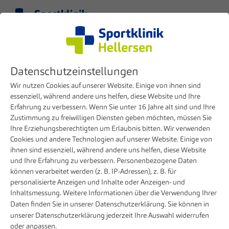
Menü
DE
Klinik
Presse
Datenschutzeinstellungen
Sportklinik Hellersen und Märkische Gesundheitsholding entwickeln
Zusammenarbeit zur Stärkung der Gesundheitsversorgung im Märkischen
Wir nutzen Cookies auf unserer Website. Einige von ihnen sind
Kreis weiter
essenziell, während andere uns helfen, diese Website und Ihre
Erfahrung zu verbessern. Wenn Sie unter 16 Jahre alt sind und Ihre
Zustimmung zu freiwilligen Diensten geben möchten, müssen Sie
13. JANUAR 2026
Ihre Erziehungsberechtigten um Erlaubnis bitten. Wir verwenden
Cookies und andere Technologien auf unserer Website. Einige von
Sportklinik Hellersen und Märkische
ihnen sind essenziell, während andere uns helfen, diese Website
Gesundheitsholding entwickeln
und Ihre Erfahrung zu verbessern. Personenbezogene Daten
Zusammenarbeit zur Stärkung der
können verarbeitet werden (z. B. IP-Adressen), z. B. für
Gesundheitsversorgung im Märkischen
personalisierte Anzeigen und Inhalte oder Anzeigen- und
Inhaltsmessung. Weitere Informationen über die Verwendung Ihrer
Kreis weiter
Daten finden Sie in unserer
Datenschutzerklärung
. Sie können in
unserer
Datenschutzerklärung
jederzeit Ihre Auswahl widerrufen
oder anpassen.