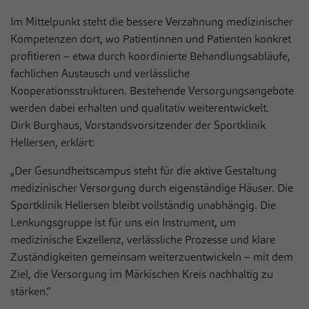
zusätzliche Informationen anzubieten.
Cookie von Matomo für Website-Analysen.
Im Mittelpunkt steht die bessere Verzahnung medizinischer
Zweck
Erzeugt statistische Daten darüber, wie der
Kompetenzen dort, wo Patientinnen und Patienten konkret
Besucher die Website nutzt.
profitieren – etwa durch koordinierte Behandlungsabläufe,
fachlichen Austausch und verlässliche
Kooperationsstrukturen. Bestehende Versorgungsangebote
werden dabei erhalten und qualitativ weiterentwickelt.
Dirk Burghaus, Vorstandsvorsitzender der Sportklinik
Hellersen, erklärt:
„Der Gesundheitscampus steht für die aktive Gestaltung
medizinischer Versorgung durch eigenständige Häuser. Die
Sportklinik Hellersen bleibt vollständig unabhängig. Die
Lenkungsgruppe ist für uns ein Instrument, um
medizinische Exzellenz, verlässliche Prozesse und klare
Zuständigkeiten gemeinsam weiterzuentwickeln – mit dem
Ziel, die Versorgung im Märkischen Kreis nachhaltig zu
stärken.“