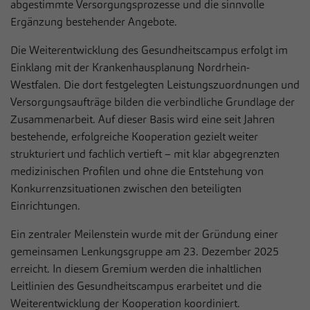
Anbieter
Sportklinik Hellersen
abgestimmte Versorgungsprozesse und die sinnvolle
Live-Chat
Ergänzung bestehender Angebote.
Auf unserer Webseite nutzen wir den Zendesk-Chat, eine Live-
Laufzeit
1 Jahr
Chat-Software des US-Unternehmens Zendesk Inc. In dieser
Die Weiterentwicklung des Gesundheitscampus erfolgt im
werden die Nachrichten und die Daten, die über den Live-Chat
Dieses Cookie wird verwendet, um Ihre
Einklang mit der Krankenhausplanung Nordrhein-
eingehen, bearbeitet und dokumentiert. Der Zendesk-Chat dient
Zweck
Cookie-Einstellungen für diese Website zu
Westfalen. Die dort festgelegten Leistungszuordnungen und
dem Zweck einer direkten Kommunikation in Echtzeit
speichern.
(sogenannter Live-Chat) mit Besuchern der eigenen Webseite.
Versorgungsaufträge bilden die verbindliche Grundlage der
Zusammenarbeit. Auf dieser Basis wird eine seit Jahren
Name
Cookie-Informationen anzeigen
__zlcmid
bestehende, erfolgreiche Kooperation gezielt weiter
Name
fe_typo_user / PHPSESSID
strukturiert und fachlich vertieft – mit klar abgegrenzten
Anbieter
Zendesk
Statistiken
Anbieter
Sportklinik Hellersen
medizinischen Profilen und ohne die Entstehung von
Statistik Cookies erfassen Informationen anonym. Diese
Konkurrenzsituationen zwischen den beteiligten
Laufzeit
1 Jahr
Laufzeit
Session
Informationen helfen uns zu verstehen, wie unsere Besucher
Einrichtungen.
unsere Website nutzen.
Speichert die ID des Besuchers zur
Zweck
Dieses Cookie ist ein Standard-Session-
Authentifizierung des Widgets
Ein zentraler Meilenstein wurde mit der Gründung einer
Cookie von TYPO3. Es speichert im Falle
Name
Cookie-Informationen anzeigen
_pk_*.*
gemeinsamen Lenkungsgruppe am 23. Dezember 2025
eines Benutzer-Logins die Session-ID. So
Zweck
erreicht. In diesem Gremium werden die inhaltlichen
Anbieter
kann der eingeloggte Benutzer
Sportklinik Hellersen
Externe Inhalte
Leitlinien des Gesundheitscampus erarbeitet und die
wiedererkannt werden und es wird ihm
Wir verwenden auf unserer Website externe Inhalte, um Ihnen
Laufzeit
13 Monate
Zugang zu geschützten Bereichen gewährt.
Weiterentwicklung der Kooperation koordiniert.