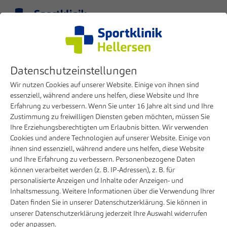
Menü
DE
Klinik
Presse
Doppelte Auszeichnung für die Sportklinik Hellersen
Datenschutzeinstellungen
12. JANUAR 2026
Wir nutzen Cookies auf unserer Website. Einige von ihnen sind
essenziell, während andere uns helfen, diese Website und Ihre
Doppelte Auszeichnung für die
Erfahrung zu verbessern. Wenn Sie unter 16 Jahre alt sind und Ihre
Sportklinik Hellersen
Zustimmung zu freiwilligen Diensten geben möchten, müssen Sie
Ihre Erziehungsberechtigten um Erlaubnis bitten. Wir verwenden
Cookies und andere Technologien auf unserer Website. Einige von
Top Company 2026 und Top Rated
ihnen sind essenziell, während andere uns helfen, diese Website
Gehaltszufriedenheit 2025 bestätigen erneut
und Ihre Erfahrung zu verbessern. Personenbezogene Daten
die hohe Arbeitgeberqualität
können verarbeitet werden (z. B. IP-Adressen), z. B. für
personalisierte Anzeigen und Inhalte oder Anzeigen- und
Inhaltsmessung. Weitere Informationen über die Verwendung Ihrer
Daten finden Sie in unserer
Datenschutzerklärung
. Sie können in
unserer
Datenschutzerklärung
jederzeit Ihre Auswahl widerrufen
oder anpassen.