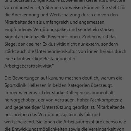
und Sozialleistungen-Score sowie einen Gesamtprofil-Score
zusätzliche Informationen anzubieten.
von mindestens 3,4 Sternen vorweisen können. Sie steht für
Cookie von Matomo für Website-Analysen.
die Anerkennung und Wertschätzung durch ein von den
Zweck
Erzeugt statistische Daten darüber, wie der
Besucher die Website nutzt.
Mitarbeitenden als umfangreich und angemessen
empfundenes Vergütungspaket und sendet ein starkes
Signal an potenzielle Bewerber:innen. Zudem wirkt das
Siegel dank seiner Exklusivität nicht nur extern, sondern
stärkt auch die Unternehmenskultur von innen heraus durch
eine glaubwürdige Bestätigung der
Arbeitgeberattraktivität.“
Die Bewertungen auf kununu machen deutlich, warum die
Sportklinik Hellersen in beiden Kategorien überzeugt.
Immer wieder wird der starke Kollegenzusammenhalt
hervorgehoben, der von Vertrauen, hoher Fachkompetenz
und gegenseitiger Unterstützung geprägt ist. Mitarbeitende
beschreiben das Vergütungssystem als fair und
wertschätzend. Sie loben die Arbeitsatmosphäre ebenso wie
die Entwicklungsmöglichkeiten sowie die Vereinbarkeit von