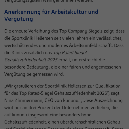
Vergütungssystem wahrgenommen werden.
Anbieter
Sportklinik Hellersen
Live-Chat
Anerkennung für Arbeitskultur und
Auf unserer Webseite nutzen wir den Zendesk-Chat, eine Live-
Laufzeit
1 Jahr
Chat-Software des US-Unternehmens Zendesk Inc. In dieser
Vergütung
werden die Nachrichten und die Daten, die über den Live-Chat
Dieses Cookie wird verwendet, um Ihre
eingehen, bearbeitet und dokumentiert. Der Zendesk-Chat dient
Die erneute Verleihung des Top Company Siegels zeigt, dass
Zweck
Cookie-Einstellungen für diese Website zu
dem Zweck einer direkten Kommunikation in Echtzeit
die Sportklinik Hellersen seit vielen Jahren ein verlässliches,
speichern.
(sogenannter Live-Chat) mit Besuchern der eigenen Webseite.
wertschätzendes und modernes Arbeitsumfeld schafft. Dass
die Klinik zusätzlich das
Top Rated Siegel
Name
Cookie-Informationen anzeigen
__zlcmid
Name
fe_typo_user / PHPSESSID
Gehaltszufriedenheit 2025
erhält, unterstreicht die
Anbieter
Zendesk
besondere Bedeutung, die einer fairen und angemessenen
Statistiken
Anbieter
Sportklinik Hellersen
Vergütung beigemessen wird.
Statistik Cookies erfassen Informationen anonym. Diese
Laufzeit
1 Jahr
Laufzeit
Session
Informationen helfen uns zu verstehen, wie unsere Besucher
„Wir gratulieren der Sportklinik Hellersen zur Qualifikation
unsere Website nutzen.
Speichert die ID des Besuchers zur
für das Top Rated-Siegel Gehaltszufriedenheit 2025“, sagt
Zweck
Dieses Cookie ist ein Standard-Session-
Authentifizierung des Widgets
Nina Zimmermann, CEO von kununu. „Diese Auszeichnung
Cookie von TYPO3. Es speichert im Falle
Name
Cookie-Informationen anzeigen
_pk_*.*
eines Benutzer-Logins die Session-ID. So
wird nur an drei Prozent der Unternehmen verliehen, die
Zweck
Anbieter
kann der eingeloggte Benutzer
Sportklinik Hellersen
auf kununu insgesamt eine besonders hohe
Externe Inhalte
wiedererkannt werden und es wird ihm
Gehaltszufriedenheit, einen überdurchschnittlichen Gehalt
Wir verwenden auf unserer Website externe Inhalte, um Ihnen
Laufzeit
13 Monate
Zugang zu geschützten Bereichen gewährt.