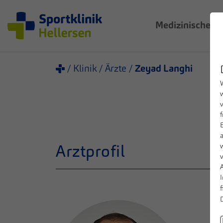
Medizinische 
Klinik
Ärzte
Zeyad Langhi
W
Arztprofil
A
f