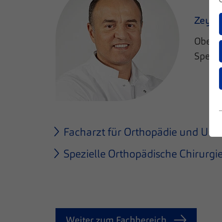
Zeyad
Oberar
Spezie
Facharzt für Orthopädie und Unfa
Spezielle Orthopädische Chirurgi
Weiter zum Fachbereich