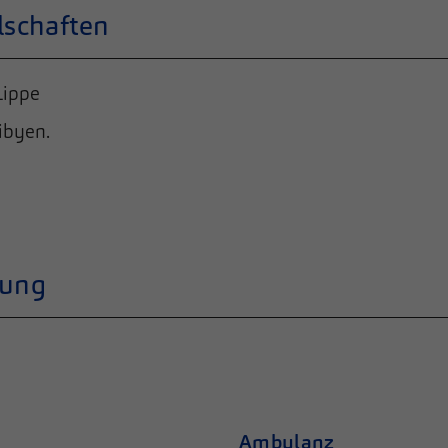
lschaften
Lippe
ibyen.
rung
Ambulanz