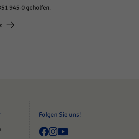
351 945-0 geholfen.
z
r
Folgen Sie uns!
n