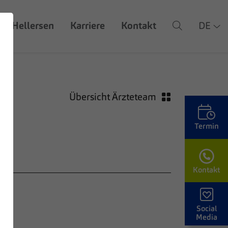
Z Hellersen
Karriere
Kontakt
DE
Übersicht Ärzteteam
Termin
Kontakt
d
Social
Media