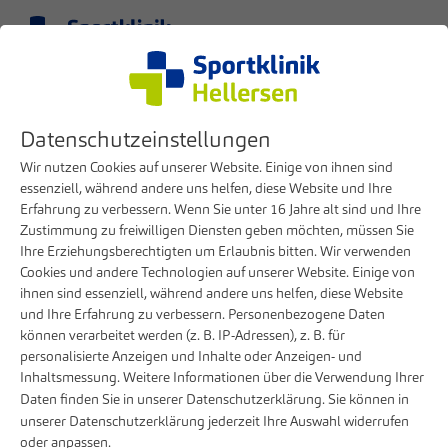
Menu
EN
Clinic
Press
Tag
Datenschutzeinstellungen
Knee prosthesis
Wir nutzen Cookies auf unserer Website. Einige von ihnen sind
essenziell, während andere uns helfen, diese Website und Ihre
Erfahrung zu verbessern. Wenn Sie unter 16 Jahre alt sind und Ihre
Zustimmung zu freiwilligen Diensten geben möchten, müssen Sie
Ihre Erziehungsberechtigten um Erlaubnis bitten. Wir verwenden
MARCH 06, 2025
Cookies und andere Technologien auf unserer Website. Einige von
Leading technology and human expertise
ihnen sind essenziell, während andere uns helfen, diese Website
combined in the robotics center at Sportklinik
und Ihre Erfahrung zu verbessern. Personenbezogene Daten
Hellersen
können verarbeitet werden (z. B. IP-Adressen), z. B. für
personalisierte Anzeigen und Inhalte oder Anzeigen- und
Sportklinik Hellersen continues to innovate in orthopaedic
Inhaltsmessung. Weitere Informationen über die Verwendung Ihrer
Daten finden Sie in unserer
Datenschutzerklärung
. Sie können in
surgery: knee endoprosthesis operations can now be
unserer
Datenschutzerklärung
jederzeit Ihre Auswahl widerrufen
performed using a state-of-the-art robot-assisted system
oder anpassen.