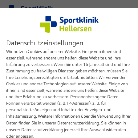
Menu
EN
Clinic
Hellersen Hospital
Datenschutzeinstellungen
Hellersen Hospital
Wir nutzen Cookies auf unserer Website. Einige von ihnen sind
essenziell, während andere uns helfen, diese Website und Ihre
Erfahrung zu verbessern. Wenn Sie unter 16 Jahre alt sind und Ihre
Zustimmung zu freiwilligen Diensten geben möchten, müssen Sie
Ihre Erziehungsberechtigten um Erlaubnis bitten. Wir verwenden
Cookies und andere Technologien auf unserer Website. Einige von
ihnen sind essenziell, während andere uns helfen, diese Website
und Ihre Erfahrung zu verbessern. Personenbezogene Daten
können verarbeitet werden (z. B. IP-Adressen), z. B. für
personalisierte Anzeigen und Inhalte oder Anzeigen- und
Inhaltsmessung. Weitere Informationen über die Verwendung Ihrer
Daten finden Sie in unserer
Datenschutzerklärung
. Sie können in
Hellersen Hospital was founded to make high-quality
unserer
Datenschutzerklärung
jederzeit Ihre Auswahl widerrufen
oder anpassen.
medical care accessible to all people worldwide. Hellersen