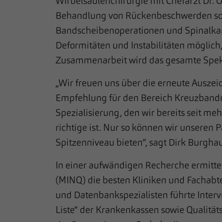
Wirbelsäulenchirurgie mit Chefarzt Dr. O
Behandlung von Rückenbeschwerden sow
Bandscheibenoperationen und Spinalkan
Deformitäten und Instabilitäten möglich,
Zusammenarbeit wird das gesamte Spekt
„Wir freuen uns über die erneute Auszei
Empfehlung für den Bereich Kreuzbandri
Spezialisierung, den wir bereits seit me
richtige ist. Nur so können wir unseren 
Spitzenniveau bieten“, sagt Dirk Burghau
In einer aufwändigen Recherche ermitte
(MINQ) die besten Kliniken und Fachabte
und Datenbankspezialisten führte Interv
Liste“ der Krankenkassen sowie Qualitä