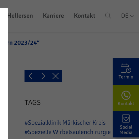
Z Hellersen
Karriere
Kontakt
DE
usern 2023/24“
Termin
TAGS
Kontakt
d
#Spezialklinik Märkischer Kreis
Social
#Spezielle Wirbelsäulenchirurgie
Media