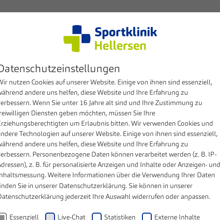
Kompetenzen
Patienten & Besucher
Klinik
MV
sen unter „Deutschlands ausgezeichneten Krankenhä
Datenschutzeinstellungen
ir nutzen Cookies auf unserer Website. Einige von ihnen sind essenziell,
während andere uns helfen, diese Website und Ihre Erfahrung zu
verbessern. Wenn Sie unter 16 Jahre alt sind und Ihre Zustimmung zu
freiwilligen Diensten geben möchten, müssen Sie Ihre
Erziehungsberechtigten um Erlaubnis bitten. Wir verwenden Cookies und
andere Technologien auf unserer Website. Einige von ihnen sind essenziell,
er „Deutschlands ausgezeichneten
während andere uns helfen, diese Website und Ihre Erfahrung zu
verbessern. Personenbezogene Daten können verarbeitet werden (z. B. IP-
dressen), z. B. für personalisierte Anzeigen und Inhalte oder Anzeigen- un
Inhaltsmessung. Weitere Informationen über die Verwendung Ihrer Daten
nik in den Bereichen Kreuzbandriss/Meniskus und
inden Sie in unserer
Datenschutzerklärung
. Sie können in unserer
Datenschutzerklärung
jederzeit Ihre Auswahl widerrufen oder anpassen.
and und 42 Fachbereichen ermittelte das
Essenziell
Live-Chat
Statistiken
Externe Inhalte