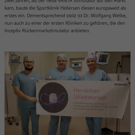
zwei Jahren, als der neue VANTA Stimulator auf den Markt
zusätzliche Informationen anzubieten.
kam, baute die Sportklinik Hellersen diesen europaweit als
Cookie von Matomo für Website-Analysen.
erstes ein. Dementsprechend stolz ist Dr. Wolfgang Welke,
Zweck
Erzeugt statistische Daten darüber, wie der
Besucher die Website nutzt.
nun auch zu einer der ersten Kliniken zu gehören, die den
Inceptiv Rückenmarkstimulator anbieten.