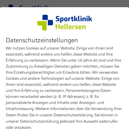
Menü
DE
Klinik
Presse
Datenschutzeinstellungen
Sportklinik Hellersen setzt als eine der ersten Kliniken neue Technologie
zur Schmerzbehandlung ein
Wir nutzen Cookies auf unserer Website. Einige von ihnen sind
essenziell, während andere uns helfen, diese Website und Ihre
Erfahrung zu verbessern. Wenn Sie unter 16 Jahre alt sind und Ihre
26. JANUAR 2024
Zustimmung zu freiwilligen Diensten geben möchten, müssen Sie
Sportklinik Hellersen setzt als eine der
Ihre Erziehungsberechtigten um Erlaubnis bitten. Wir verwenden
Cookies und andere Technologien auf unserer Website. Einige von
ersten Kliniken neue Technologie zur
ihnen sind essenziell, während andere uns helfen, diese Website
Schmerzbehandlung ein
und Ihre Erfahrung zu verbessern. Personenbezogene Daten
können verarbeitet werden (z. B. IP-Adressen), z. B. für
Chronische Schmerzen kontrollieren: Neuer
personalisierte Anzeigen und Inhalte oder Anzeigen- und
Inhaltsmessung. Weitere Informationen über die Verwendung Ihrer
Rückenmarkstimulator passt Therapie
Daten finden Sie in unserer
Datenschutzerklärung
. Sie können in
automatisch an
unserer
Datenschutzerklärung
jederzeit Ihre Auswahl widerrufen
oder anpassen.
Als eine der ersten Kliniken implantierte das Zentrum für