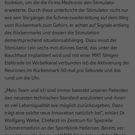
Anbieter
Sportklinik Hellersen
Funktion, um die die Firma Medtronic den Stimulator
Live-Chat
erweiterte. Durch diese unterbricht der Stimulator nicht nur
Auf unserer Webseite nutzen wir den Zendesk-Chat, eine Live-
Laufzeit
1 Jahr
wie sein Vorgänger die Schmerzweiterleitung auf dem Weg
Chat-Software des US-Unternehmens Zendesk Inc. In dieser
werden die Nachrichten und die Daten, die über den Live-Chat
vom Rückenmark zum Gehirn, er achtet auf Signale entlang
Dieses Cookie wird verwendet, um Ihre
eingehen, bearbeitet und dokumentiert. Der Zendesk-Chat dient
des Rückenmarks und dosiert die Stimulation
Zweck
Cookie-Einstellungen für diese Website zu
dem Zweck einer direkten Kommunikation in Echtzeit
dementsprechend situationsabhängig. Dazu misst der
speichern.
(sogenannter Live-Chat) mit Besuchern der eigenen Webseite.
Stimulator (ein sechs mm dünnes Gerät, das unter der
Bauchhaut implantiert wird und mit einer MRT fähigen
Name
Cookie-Informationen anzeigen
__zlcmid
Name
fe_typo_user / PHPSESSID
Elektrode im Wirbelkanal verbunden ist) die Aktivierung der
Anbieter
Zendesk
Neuronen im Rückenmark 50-mal pro Sekunde und das
Statistiken
Anbieter
Sportklinik Hellersen
rund um die Uhr.
Statistik Cookies erfassen Informationen anonym. Diese
Laufzeit
1 Jahr
Laufzeit
Session
Informationen helfen uns zu verstehen, wie unsere Besucher
„Mein Team und ich sind immer bestrebt unseren Patienten
unsere Website nutzen.
Speichert die ID des Besuchers zur
den neuesten technischen Standard anzubieten und ihnen
Zweck
Dieses Cookie ist ein Standard-Session-
Authentifizierung des Widgets
Cookie von TYPO3. Es speichert im Falle
so viel Lebensqualität wie möglich zurückzugeben. Dazu
Name
Cookie-Informationen anzeigen
_pk_*.*
eines Benutzer-Logins die Session-ID. So
trägt eine solche neue Innovation natürlich bei“, erklärt Dr.
Zweck
Anbieter
kann der eingeloggte Benutzer
Sportklinik Hellersen
Wolfgang Welke, Chefarzt im Zentrum für Spezielle
Externe Inhalte
wiedererkannt werden und es wird ihm
Schmerzmedizin an der Sportklinik Hellersen. Bereits vor
Wir verwenden auf unserer Website externe Inhalte, um Ihnen
Laufzeit
13 Monate
Zugang zu geschützten Bereichen gewährt.