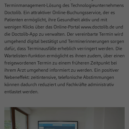
Anbieter
Sportklinik Hellersen
Live-Chat
Terminmanagement-Lösung des Technologieunternehmens
Auf unserer Webseite nutzen wir den Zendesk-Chat, eine Live-
Doctolib. Ein attraktiver Online-Buchungsservice, der es
Laufzeit
1 Jahr
Chat-Software des US-Unternehmens Zendesk Inc. In dieser
Patienten ermöglicht, ihre Gesundheit aktiv und mit
werden die Nachrichten und die Daten, die über den Live-Chat
Dieses Cookie wird verwendet, um Ihre
wenigen Klicks über das Online-Portal www.doctolib.de und
eingehen, bearbeitet und dokumentiert. Der Zendesk-Chat dient
Zweck
Cookie-Einstellungen für diese Website zu
die Doctolib-App zu verwalten. Der vereinbarte Termin wird
dem Zweck einer direkten Kommunikation in Echtzeit
speichern.
umgehend digital bestätigt und Terminerinnerungen sorgen
(sogenannter Live-Chat) mit Besuchern der eigenen Webseite.
dafür, dass Terminausfälle erheblich verringert werden. Die
Name
Cookie-Informationen anzeigen
__zlcmid
Wartelisten-Funktion ermöglicht es ihnen zudem, über einen
Name
fe_typo_user / PHPSESSID
freigewordenen Termin zu einem früheren Zeitpunkt bei
Anbieter
Zendesk
Statistiken
Anbieter
Sportklinik Hellersen
ihrem Arzt umgehend informiert zu werden. Ein positiver
Statistik Cookies erfassen Informationen anonym. Diese
Nebeneffekt: zeitintensive, telefonische Abstimmungen
Laufzeit
1 Jahr
Laufzeit
Session
Informationen helfen uns zu verstehen, wie unsere Besucher
können dadurch reduziert und Fachkräfte administrativ
unsere Website nutzen.
Speichert die ID des Besuchers zur
entlastet werden.
Zweck
Dieses Cookie ist ein Standard-Session-
Authentifizierung des Widgets
Cookie von TYPO3. Es speichert im Falle
Name
Cookie-Informationen anzeigen
_pk_*.*
eines Benutzer-Logins die Session-ID. So
Zweck
Anbieter
kann der eingeloggte Benutzer
Sportklinik Hellersen
Externe Inhalte
wiedererkannt werden und es wird ihm
Wir verwenden auf unserer Website externe Inhalte, um Ihnen
Laufzeit
13 Monate
Zugang zu geschützten Bereichen gewährt.