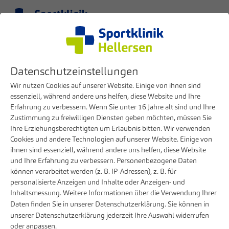
Menü
DE
Klinik
Presse
Datenschutzeinstellungen
Sportklinik Hellersen bietet als erste Klinik im Märkischen Kreis Online-
Terminvergabe an
Wir nutzen Cookies auf unserer Website. Einige von ihnen sind
essenziell, während andere uns helfen, diese Website und Ihre
Erfahrung zu verbessern. Wenn Sie unter 16 Jahre alt sind und Ihre
31. MAI 2023
Zustimmung zu freiwilligen Diensten geben möchten, müssen Sie
Sportklinik Hellersen bietet als erste
Ihre Erziehungsberechtigten um Erlaubnis bitten. Wir verwenden
Cookies und andere Technologien auf unserer Website. Einige von
Klinik im Märkischen Kreis Online-
ihnen sind essenziell, während andere uns helfen, diese Website
Terminvergabe an
und Ihre Erfahrung zu verbessern. Personenbezogene Daten
können verarbeitet werden (z. B. IP-Adressen), z. B. für
Bessere Patientenversorgung durch schnelles
personalisierte Anzeigen und Inhalte oder Anzeigen- und
Inhaltsmessung. Weitere Informationen über die Verwendung Ihrer
und effizientes Terminmanagement
Daten finden Sie in unserer
Datenschutzerklärung
. Sie können in
unserer
Datenschutzerklärung
jederzeit Ihre Auswahl widerrufen
Um den Service für die Patienten nachhaltig zu optimieren
oder anpassen.