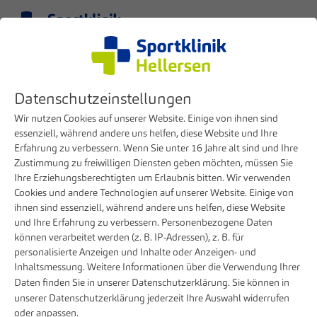
Menü
DE
Klinik
Presse
Datenschutzeinstellungen
Internationale Zusammenarbeit der Sportklinik Hellersen prämiert
Wir nutzen Cookies auf unserer Website. Einige von ihnen sind
01. SEPTEMBER 2025
essenziell, während andere uns helfen, diese Website und Ihre
Erfahrung zu verbessern. Wenn Sie unter 16 Jahre alt sind und Ihre
Internationale Zusammenarbeit der
Zustimmung zu freiwilligen Diensten geben möchten, müssen Sie
Sportklinik Hellersen prämiert
Ihre Erziehungsberechtigten um Erlaubnis bitten. Wir verwenden
Cookies und andere Technologien auf unserer Website. Einige von
ihnen sind essenziell, während andere uns helfen, diese Website
Weltweite Vereinigung verleiht Preis an Sportklinik-
und Ihre Erfahrung zu verbessern. Personenbezogene Daten
Repräsentant Ahmed Almousa
können verarbeitet werden (z. B. IP-Adressen), z. B. für
personalisierte Anzeigen und Inhalte oder Anzeigen- und
Inhaltsmessung. Weitere Informationen über die Verwendung Ihrer
Daten finden Sie in unserer
Datenschutzerklärung
. Sie können in
unserer
Datenschutzerklärung
jederzeit Ihre Auswahl widerrufen
oder anpassen.