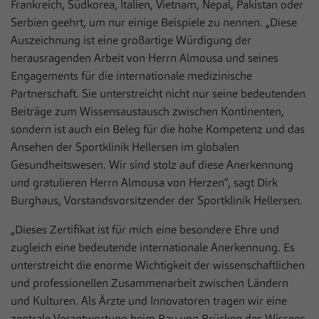
zusätzliche Informationen anzubieten.
Frankreich, Südkorea, Italien, Vietnam, Nepal, Pakistan oder
Cookie von Matomo für Website-Analysen.
Serbien geehrt, um nur einige Beispiele zu nennen. „Diese
Zweck
Erzeugt statistische Daten darüber, wie der
Auszeichnung ist eine großartige Würdigung der
Besucher die Website nutzt.
herausragenden Arbeit von Herrn Almousa und seines
Engagements für die internationale medizinische
Partnerschaft. Sie unterstreicht nicht nur seine bedeutenden
Beiträge zum Wissensaustausch zwischen Kontinenten,
sondern ist auch ein Beleg für die hohe Kompetenz und das
Ansehen der Sportklinik Hellersen im globalen
Gesundheitswesen. Wir sind stolz auf diese Anerkennung
und gratulieren Herrn Almousa von Herzen“, sagt Dirk
Burghaus, Vorstandsvorsitzender der Sportklinik Hellersen.
„Dieses Zertifikat ist für mich eine besondere Ehre und
zugleich eine bedeutende internationale Anerkennung. Es
unterstreicht die enorme Wichtigkeit der wissenschaftlichen
und professionellen Zusammenarbeit zwischen Ländern
und Kulturen. Als Ärzte und Innovatoren tragen wir eine
zentrale Verantwortung beim Bau von Brücken des Wissens