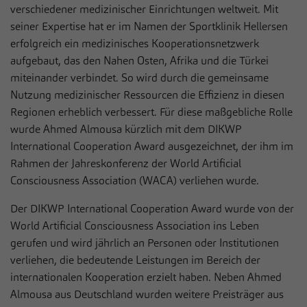
Anbieter
Sportklinik Hellersen
Live-Chat
verschiedener medizinischer Einrichtungen weltweit. Mit
seiner Expertise hat er im Namen der Sportklinik Hellersen
Auf unserer Webseite nutzen wir den Zendesk-Chat, eine Live-
Laufzeit
1 Jahr
Chat-Software des US-Unternehmens Zendesk Inc. In dieser
erfolgreich ein medizinisches Kooperationsnetzwerk
werden die Nachrichten und die Daten, die über den Live-Chat
aufgebaut, das den Nahen Osten, Afrika und die Türkei
Dieses Cookie wird verwendet, um Ihre
eingehen, bearbeitet und dokumentiert. Der Zendesk-Chat dient
Zweck
Cookie-Einstellungen für diese Website zu
miteinander verbindet. So wird durch die gemeinsame
dem Zweck einer direkten Kommunikation in Echtzeit
speichern.
Nutzung medizinischer Ressourcen die Effizienz in diesen
(sogenannter Live-Chat) mit Besuchern der eigenen Webseite.
Regionen erheblich verbessert. Für diese maßgebliche Rolle
Name
Cookie-Informationen anzeigen
__zlcmid
wurde Ahmed Almousa kürzlich mit dem DIKWP
Name
fe_typo_user / PHPSESSID
International Cooperation Award ausgezeichnet, der ihm im
Anbieter
Zendesk
Rahmen der Jahreskonferenz der World Artificial
Statistiken
Anbieter
Sportklinik Hellersen
Consciousness Association (WACA) verliehen wurde.
Statistik Cookies erfassen Informationen anonym. Diese
Laufzeit
1 Jahr
Laufzeit
Session
Informationen helfen uns zu verstehen, wie unsere Besucher
Der DIKWP International Cooperation Award wurde von der
unsere Website nutzen.
Speichert die ID des Besuchers zur
Zweck
Dieses Cookie ist ein Standard-Session-
World Artificial Consciousness Association ins Leben
Authentifizierung des Widgets
Cookie von TYPO3. Es speichert im Falle
Name
Cookie-Informationen anzeigen
_pk_*.*
gerufen und wird jährlich an Personen oder Institutionen
eines Benutzer-Logins die Session-ID. So
verliehen, die bedeutende Leistungen im Bereich der
Zweck
Anbieter
kann der eingeloggte Benutzer
Sportklinik Hellersen
Externe Inhalte
internationalen Kooperation erzielt haben. Neben Ahmed
wiedererkannt werden und es wird ihm
Wir verwenden auf unserer Website externe Inhalte, um Ihnen
Almousa aus Deutschland wurden weitere Preisträger aus
Laufzeit
13 Monate
Zugang zu geschützten Bereichen gewährt.