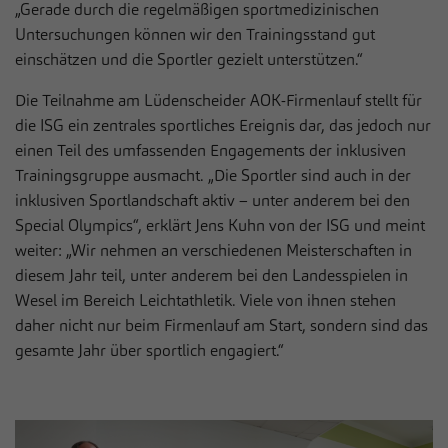
Anbieter
Sportklinik Hellersen
„Gerade durch die regelmäßigen sportmedizinischen
Live-Chat
Untersuchungen können wir den Trainingsstand gut
Auf unserer Webseite nutzen wir den Zendesk-Chat, eine Live-
Laufzeit
1 Jahr
einschätzen und die Sportler gezielt unterstützen.“
Chat-Software des US-Unternehmens Zendesk Inc. In dieser
werden die Nachrichten und die Daten, die über den Live-Chat
Dieses Cookie wird verwendet, um Ihre
Die Teilnahme am Lüdenscheider AOK-Firmenlauf stellt für
eingehen, bearbeitet und dokumentiert. Der Zendesk-Chat dient
Zweck
Cookie-Einstellungen für diese Website zu
dem Zweck einer direkten Kommunikation in Echtzeit
die ISG ein zentrales sportliches Ereignis dar, das jedoch nur
speichern.
(sogenannter Live-Chat) mit Besuchern der eigenen Webseite.
einen Teil des umfassenden Engagements der inklusiven
Trainingsgruppe ausmacht. „Die Sportler sind auch in der
Name
Cookie-Informationen anzeigen
__zlcmid
Name
fe_typo_user / PHPSESSID
inklusiven Sportlandschaft aktiv – unter anderem bei den
Special Olympics“, erklärt Jens Kuhn von der ISG und meint
Anbieter
Zendesk
Statistiken
Anbieter
Sportklinik Hellersen
weiter: „Wir nehmen an verschiedenen Meisterschaften in
Statistik Cookies erfassen Informationen anonym. Diese
Laufzeit
1 Jahr
diesem Jahr teil, unter anderem bei den Landesspielen in
Laufzeit
Session
Informationen helfen uns zu verstehen, wie unsere Besucher
Wesel im Bereich Leichtathletik. Viele von ihnen stehen
unsere Website nutzen.
Speichert die ID des Besuchers zur
daher nicht nur beim Firmenlauf am Start, sondern sind das
Zweck
Dieses Cookie ist ein Standard-Session-
Authentifizierung des Widgets
Cookie von TYPO3. Es speichert im Falle
Name
Cookie-Informationen anzeigen
_pk_*.*
gesamte Jahr über sportlich engagiert.“
eines Benutzer-Logins die Session-ID. So
Zweck
Anbieter
kann der eingeloggte Benutzer
Sportklinik Hellersen
Externe Inhalte
wiedererkannt werden und es wird ihm
Wir verwenden auf unserer Website externe Inhalte, um Ihnen
Laufzeit
13 Monate
Zugang zu geschützten Bereichen gewährt.