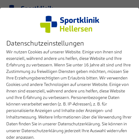
Menü
DE
Klinik
Presse
Ehrgeiz braucht Gesundheit – und starke Partner
Datenschutzeinstellungen
23. JUNI 2025
Wir nutzen Cookies auf unserer Website. Einige von ihnen sind
essenziell, während andere uns helfen, diese Website und Ihre
Ehrgeiz braucht Gesundheit – und
Erfahrung zu verbessern. Wenn Sie unter 16 Jahre alt sind und Ihre
starke Partner
Zustimmung zu freiwilligen Diensten geben möchten, müssen Sie
Ihre Erziehungsberechtigten um Erlaubnis bitten. Wir verwenden
Cookies und andere Technologien auf unserer Website. Einige von
Die Inklusive Sport Gemeinschaft setzt auf die
ihnen sind essenziell, während andere uns helfen, diese Website
Sportklinik Hellersen zur gezielten
und Ihre Erfahrung zu verbessern. Personenbezogene Daten
Wettkampfvorbereitung
können verarbeitet werden (z. B. IP-Adressen), z. B. für
personalisierte Anzeigen und Inhalte oder Anzeigen- und
Auch in diesem Jahr ist die Inklusive Sport Gemeinschaft
Inhaltsmessung. Weitere Informationen über die Verwendung Ihrer
(ISG) aus Lüdenscheid wieder mit vollem Einsatz dabei,
Daten finden Sie in unserer
Datenschutzerklärung
. Sie können in
unserer
Datenschutzerklärung
jederzeit Ihre Auswahl widerrufen
wenn es um die Vorbereitung auf den AOK-Firmenlauf geht.
oder anpassen.