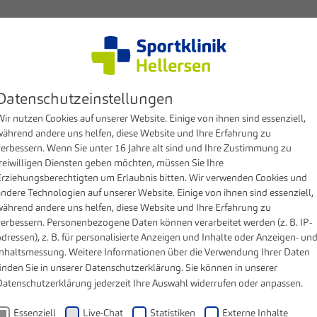
Kompetenzen
Patienten & Besucher
Klinik
MV
ochwasseropfer
Datenschutzeinstellungen
ir nutzen Cookies auf unserer Website. Einige von ihnen sind essenziell,
während andere uns helfen, diese Website und Ihre Erfahrung zu
verbessern. Wenn Sie unter 16 Jahre alt sind und Ihre Zustimmung zu
freiwilligen Diensten geben möchten, müssen Sie Ihre
Erziehungsberechtigten um Erlaubnis bitten. Wir verwenden Cookies und
andere Technologien auf unserer Website. Einige von ihnen sind essenziell,
ropfer
während andere uns helfen, diese Website und Ihre Erfahrung zu
verbessern. Personenbezogene Daten können verarbeitet werden (z. B. IP-
dressen), z. B. für personalisierte Anzeigen und Inhalte oder Anzeigen- un
en für Mitarbeiter
Inhaltsmessung. Weitere Informationen über die Verwendung Ihrer Daten
inden Sie in unserer
Datenschutzerklärung
. Sie können in unserer
tion in der Sportklinik Hellersen zusammen. Sie ko
Datenschutzerklärung
jederzeit Ihre Auswahl widerrufen oder anpassen.
asser-Katastrophe stark getroffen hat.
Essenziell
Live-Chat
Statistiken
Externe Inhalte