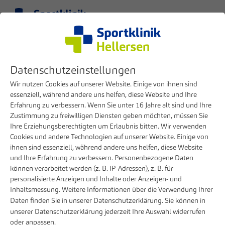
Menü
DE
Klinik
Physiotherapie
Stationäre Physiotherapie
Datenschutzeinstellungen
Stationäre Physiotherapie
Wir nutzen Cookies auf unserer Website. Einige von ihnen sind
essenziell, während andere uns helfen, diese Website und Ihre
Erfahrung zu verbessern. Wenn Sie unter 16 Jahre alt sind und Ihre
Zustimmung zu freiwilligen Diensten geben möchten, müssen Sie
Wir bringen Sie direkt nach der Operation
Ihre Erziehungsberechtigten um Erlaubnis bitten. Wir verwenden
wieder in Bewegung
Cookies und andere Technologien auf unserer Website. Einige von
ihnen sind essenziell, während andere uns helfen, diese Website
und Ihre Erfahrung zu verbessern. Personenbezogene Daten
Für einen schnellen und nachhaltigen Behandlungserfolg ist
können verarbeitet werden (z. B. IP-Adressen), z. B. für
eine qualitativ hochwertige physiotherapeutische Betreuung
personalisierte Anzeigen und Inhalte oder Anzeigen- und
nach der Operation entscheidend. In der Sportklinik
Inhaltsmessung. Weitere Informationen über die Verwendung Ihrer
Hellersen in Lüdenscheid beginnt die physiotherapeutische
Daten finden Sie in unserer
Datenschutzerklärung
. Sie können in
unserer
Datenschutzerklärung
jederzeit Ihre Auswahl widerrufen
Behandlung der Patientinnen und Patienten direkt nach der
oder anpassen.