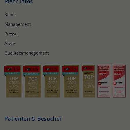
Mehr Infos
zusätzliche Informationen anzubieten.
Cookie von Matomo für Website-Analysen.
Klinik
Zweck
Erzeugt statistische Daten darüber, wie der
Besucher die Website nutzt.
Management
Presse
Ärzte
Qualitätsmanagement
Patienten & Besucher