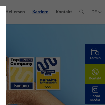
Z Hellersen
Karriere
Kontakt
DE
Termin
Kontakt
d
Social
Media