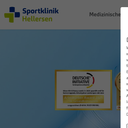
Medizinische 
W
A
f