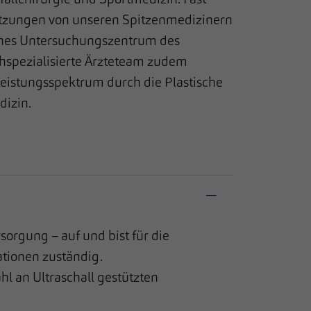
etzungen von unseren Spitzenmedizinern
isches Untersuchungszentrum des
spezialisierte Ärzteteam zudem
Leistungsspektrum durch die Plastische
dizin.
orgung – auf und bist für die
tionen zuständig.
l an Ultraschall gestützten