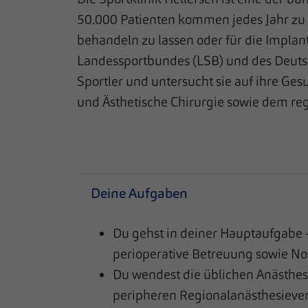
50.000 Patienten kommen jedes Jahr zu
behandeln zu lassen oder für die Impla
Landessportbundes (LSB) und des Deuts
Sportler und untersucht sie auf ihre Ge
und Ästhetische Chirurgie sowie dem re
Deine Aufgaben
Du gehst in deiner Hauptaufgabe –
perioperative Betreuung sowie No
Du wendest die üblichen Anästhesi
peripheren Regionalanästhesieverfa